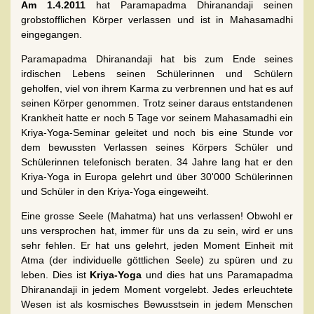
A
m 1.4.2011
hat Paramapadma Dhiranandaji seinen
grobstofflichen Körper verlassen und ist in Mahasamadhi
eingegangen.
Paramapadma Dhiranandaji hat bis zum Ende seines
irdischen Lebens seinen Schülerinnen und Schülern
geholfen, viel von ihrem Karma zu verbrennen und hat es auf
seinen Körper genommen. Trotz seiner daraus entstandenen
Krankheit hatte er noch 5 Tage vor seinem Mahasamadhi ein
Kriya-Yoga-Seminar geleitet und noch bis eine Stunde vor
dem bewussten Verlassen seines Körpers Schüler und
Schülerinnen telefonisch beraten. 34 Jahre lang hat er den
Kriya-Yoga in Europa gelehrt und über 30'000 Schülerinnen
und Schüler in den Kriya-Yoga eingeweiht.
Eine grosse Seele (Mahatma) hat uns verlassen! Obwohl er
uns versprochen hat, immer für uns da zu sein, wird er uns
sehr fehlen. Er hat uns gelehrt, jeden Moment Einheit mit
Atma (der individuelle göttlichen Seele) zu spüren und zu
leben. Dies ist
Kriya-Yoga
und dies hat uns Paramapadma
Dhiranandaji in jedem Moment vorgelebt. Jedes erleuchtete
Wesen ist als kosmisches Bewusstsein in jedem Menschen