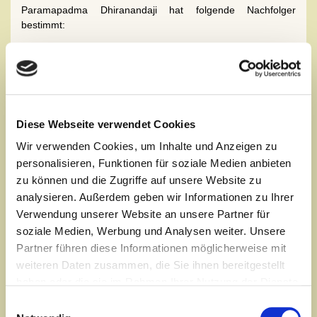
Paramapadma Dhiranandaji hat folgende Nachfolger
bestimmt:
Kriya-Yoga-Nachfolgerin:
Kripanandamoyima (Barbara Glauser-Rheingold)
ein Portrait ist auf ihrer Homepage
www.kriya.ch
zu finden
Autorisierter Ausbilder für Yogalehrer in Mannheim:
Yogacarya Premananda (Ralf Waldkirch)
Diese Webseite verwendet Cookies
Wir verwenden Cookies, um Inhalte und Anzeigen zu
personalisieren, Funktionen für soziale Medien anbieten
Die Traditionslinie des Klassischen Hatha
zu können und die Zugriffe auf unsere Website zu
Yoga
analysieren. Außerdem geben wir Informationen zu Ihrer
Paramapadma Dhiranandaji, der Gründer unserer
Verwendung unserer Website an unsere Partner für
Ausbildungslinie, lehrt Kriya Yoga und den klassischen
soziale Medien, Werbung und Analysen weiter. Unsere
Astanga Yoga. Seine Schüler folgen dem gleichen Weg. Das
Partner führen diese Informationen möglicherweise mit
heißt, Sie erlernen den authentischen klassischen Yoga, wie
weiteren Daten zusammen, die Sie ihnen bereitgestellt
er durch die Jahrhunderte in Indien praktiziert wurde. Sie
erlernen Yoga nicht einfach nur als körperliche Aktivität oder
haben oder die sie im Rahmen Ihrer Nutzung der Dienste
Entspannungstechnik, sondern als Weg zur bewussten
gesammelt haben.
Einwilligungsauswahl
Einheit von Körper, Geist und Seele, als Weg zu wahrem