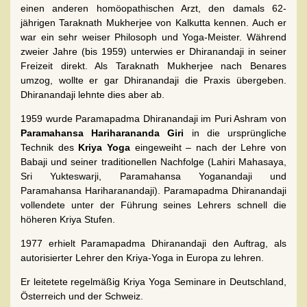
einen anderen homöopathischen Arzt, den damals 62-
jährigen Taraknath Mukherjee von Kalkutta kennen. Auch er
war ein sehr weiser Philosoph und Yoga-Meister. Während
zweier Jahre (bis 1959) unterwies er Dhiranandaji in seiner
Freizeit direkt. Als Taraknath Mukherjee nach Benares
umzog, wollte er gar Dhiranandaji die Praxis übergeben.
Dhiranandaji lehnte dies aber ab.
1959 wurde Paramapadma Dhiranandaji im Puri Ashram von
Paramahansa Hariharananda Giri
in die ursprüngliche
Technik des
Kriya Yoga
eingeweiht – nach der Lehre von
Babaji und seiner traditionellen Nachfolge (Lahiri Mahasaya,
Sri Yukteswarji, Paramahansa Yoganandaji und
Paramahansa Hariharanandaji). Paramapadma Dhiranandaji
vollendete unter der Führung seines Lehrers schnell die
höheren Kriya Stufen.
1977 erhielt Paramapadma Dhiranandaji den Auftrag, als
autorisierter Lehrer den Kriya-Yoga in Europa zu lehren.
Er leitetete regelmäßig Kriya Yoga Seminare in Deutschland,
Österreich und der Schweiz.