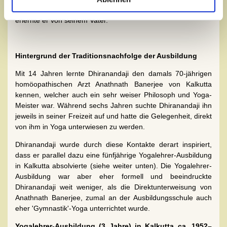
Kindheit mit Yoga in Kontakt, die ersten Yoga-Übungen
erlernte er von seinem Vater.
Hintergrund der Traditionsnachfolge der Ausbildung
Mit 14 Jahren lernte Dhiranandaji den damals 70-jährigen
homöopathischen Arzt Anathnath Banerjee von Kalkutta
kennen, welcher auch ein sehr weiser Philosoph und Yoga-
Meister war. Während sechs Jahren suchte Dhiranandaji ihn
jeweils in seiner Freizeit auf und hatte die Gelegenheit, direkt
von ihm in Yoga unterwiesen zu werden.
Dhiranandaji wurde durch diese Kontakte derart inspiriert,
dass er parallel dazu eine fünfjährige Yogalehrer-Ausbildung
in Kalkutta absolvierte (siehe weiter unten). Die Yogalehrer-
Ausbildung war aber eher formell und beeindruckte
Dhiranandaji weit weniger, als die Direktunterweisung von
Anathnath Banerjee, zumal an der Ausbildungsschule auch
eher 'Gymnastik'-Yoga unterrichtet wurde.
Yogalehrer-Ausbildung (3 Jahre) in Kalkutta ca. 1952–