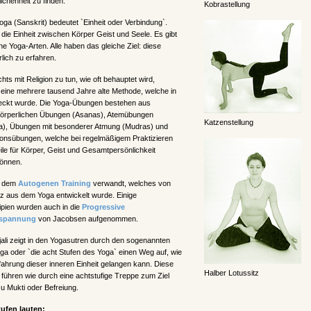
ichenheit zu finden.
Kobrastellung
ga (Sanskrit) bedeutet `Einheit oder Verbindung`.
 die Einheit zwischen Körper Geist und Seele. Es gibt
e Yoga-Arten. Alle haben das gleiche Ziel: diese
rlich zu erfahren.
hts mit Religion zu tun, wie oft behauptet wird,
 eine mehrere tausend Jahre alte Methode, welche in
deckt wurde. Die Yoga-Übungen bestehen aus
körperlichen Übungen (Asanas), Atemübungen
Katzenstellung
), Übungen mit besonderer Atmung (Mudras) und
ionsübungen, welche bei regelmäßigem Praktizieren
ile für Körper, Geist und Gesamtpersönlichkeit
önnen.
it dem
Autogenen Training
verwandt, welches von
tz aus dem Yoga entwickelt wurde. Einige
ipien wurden auch in die
Progressive
tspannung
von Jacobsen aufgenommen.
jali zeigt in den Yogasutren durch den sogenannten
a oder `die acht Stufen des Yoga` einen Weg auf, wie
ahrung dieser inneren Einheit gelangen kann. Diese
Halber Lotussitz
 führen wie durch eine achtstufige Treppe zum Ziel
u Mukti oder Befreiung.
tufen lauten: