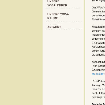
zur Ausgegl
UNSERE
YOGALEHRER
Das Wort Yo
Gemeint ist
UNSERE YOGA-
verschieden
RÄUME
Einheit inne
Yoga hat nic
ANFAHRT
sondern ist
Indien ent
einfachen 
(Pranayama
Konzentrat
große Vorte
erzeugen k
Yoga ist m
Prof. Schul
Grundprinz
Muskelen
Rishi Patan
Astanga-Yog
man zur Erf
acht Stufen
des Yoga, z
Die acht S