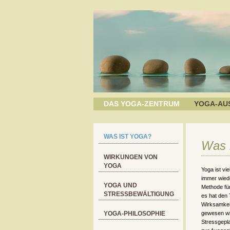
DAS YOGA-ZENTRUM
YOGA-AU
WAS IST YOGA?
Was 
WIRKUNGEN VON
YOGA
Yoga ist vi
immer wiede
YOGA UND
Methode für
STRESSBEWÄLTIGUNG
es hat den 
Wirksamkeit
YOGA-PHILOSOPHIE
gewesen wi
Stressgepl