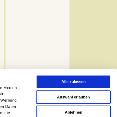
Alle zulassen
le Medien
ir
Auswahl erlauben
, Werbung
ren Daten
Ablehnen
ienste