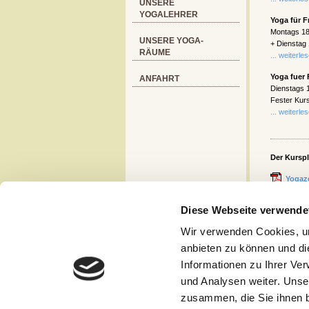
UNSERE
YOGALEHRER
Yoga für F
Montags 18
UNSERE YOGA-
+ Dienstag 
RÄUME
... weiterle
Yoga fuer
ANFAHRT
Dienstags 1
Fester Kurs
... weiterle
Der Kursp
Yogaz
Diese Webseite verwende
Kurse-
Wir verwenden Cookies, um
anbieten zu können und di
Kurse sin
Informationen zu Ihrer Ve
per ec-Kar
und Analysen weiter. Unse
zusammen, die Sie ihnen b