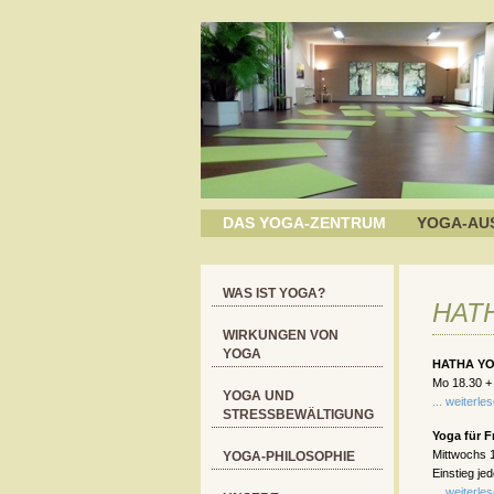
DAS YOGA-ZENTRUM
YOGA-AU
WAS IST YOGA?
HATH
WIRKUNGEN VON
YOGA
HATHA YOG
Mo 18.30 + 
YOGA UND
... weiterle
STRESSBEWÄLTIGUNG
Yoga für F
Mittwochs 1
YOGA-PHILOSOPHIE
Einstieg je
... weiterle