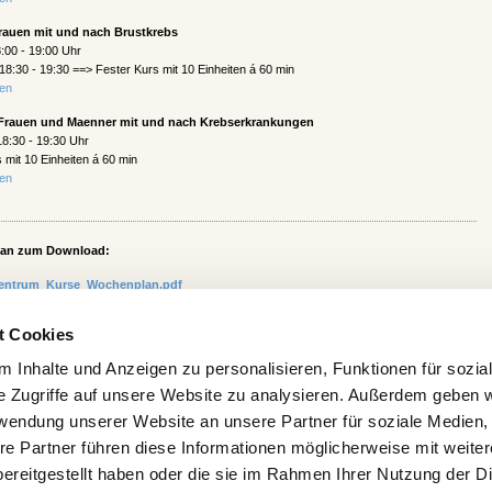
rauen mit und nach Brustkrebs
:00 - 19:00 Uhr
18:30 - 19:30 ==> Fester Kurs mit 10 Einheiten á 60 min
sen
 Frauen und Maenner mit und nach Krebserkrankungen
8:30 - 19:30 Uhr
 mit 10 Einheiten á 60 min
sen
lan zum Download:
entrum_Kurse_Wochenplan.pdf
t Cookies
Preise
 Inhalte und Anzeigen zu personalisieren, Funktionen für sozia
e Zugriffe auf unsere Website zu analysieren. Außerdem geben w
d auch vor Kursbeginn
rwendung unserer Website an unsere Partner für soziale Medien
te oder in bar zahlbar
re Partner führen diese Informationen möglicherweise mit weite
ereitgestellt haben oder die sie im Rahmen Ihrer Nutzung der D