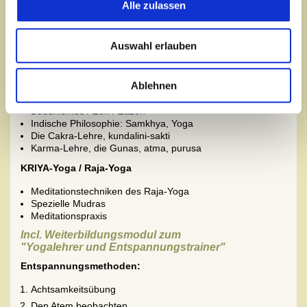
Yogasutren des Patanjali
Alle zulassen
Hatha-Yoga-Pradipika
Hatha-Yoga Tradition
Gheranda Samhita
Auswahl erlauben
Goraksha Shataka
Yoga der Bhagavad-Gita
Upanishaden
Ablehnen
Veden und Vedanta
Shivaismus und Tantrismus
Buddhismus / Zen / Zazen
Indische Philosophie: Samkhya, Yoga
Die Cakra-Lehre, kundalini-sakti
Karma-Lehre, die Gunas, atma, purusa
KRIYA-Yoga /
Raja-Yoga
Meditationstechniken des Raja-Yoga
Spezielle Mudras
Meditationspraxis
Incl. Weiterbildungsmodul zum
"Yogalehrer und Entspannungstrainer"
Entspannungsmethoden:
Achtsamkeitsübung
Den Atem beobachten