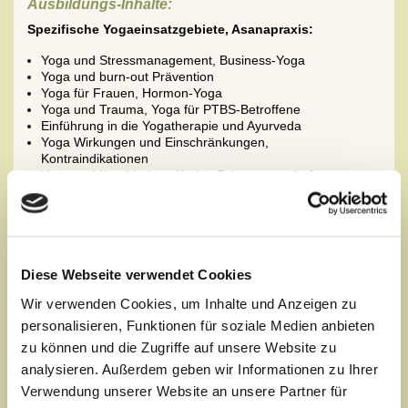
Ausbildungs-Inhalte:
Spezifische Yogaeinsatzgebiete, Asanapraxis:
Yoga und Stressmanagement, Business-Yoga
Yoga und burn-out Prävention
Yoga für Frauen, Hormon-Yoga
Yoga und Trauma, Yoga für PTBS-Betroffene
Einführung in die Yogatherapie und Ayurveda
Yoga Wirkungen und Einschränkungen,
Kontraindikationen
Yoga und Krankheiten, Krebs, Schwangerschaft u.w.
Yoga-Kursgestaltung, Kursaufbau, Didaktik,
Lernkontrollen
Meditationstechniken, Yoga und Heilmeditation
Entspannungstechniken, AT Autogenes Training, PMR
Progr. Muskelentspannung,
Achtsamkeitsübungen, Körperscanning, Geistreisen,
Diese Webseite verwendet Cookies
Atemtherapie, Atemübungen
Wir verwenden Cookies, um Inhalte und Anzeigen zu
Gruppenarbeit, praxisnaher Austausch in Form von
Intervision
personalisieren, Funktionen für soziale Medien anbieten
zu können und die Zugriffe auf unsere Website zu
Yoga-Anatomie in Bezug auf die Organsysteme
analysieren. Außerdem geben wir Informationen zu Ihrer
Yoga-Anatomie, Physiologie, Pathologie und
Verwendung unserer Website an unsere Partner für
Organsysteme