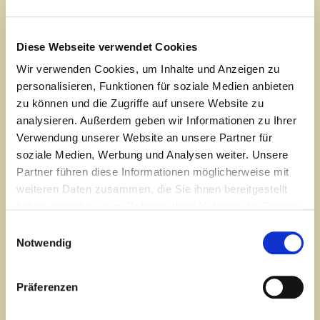
Diese Webseite verwendet Cookies
Wir verwenden Cookies, um Inhalte und Anzeigen zu
personalisieren, Funktionen für soziale Medien anbieten
zu können und die Zugriffe auf unsere Website zu
analysieren. Außerdem geben wir Informationen zu Ihrer
Verwendung unserer Website an unsere Partner für
soziale Medien, Werbung und Analysen weiter. Unsere
Partner führen diese Informationen möglicherweise mit
weiteren Daten zusammen, die Sie ihnen bereitgestellt
haben oder die sie im Rahmen Ihrer Nutzung der Dienste
gesammelt haben.
Einwilligungsauswahl
Notwendig
Krankenschwester, Klassische Yogalehrerin.
39 Jahre Krankenschwester, div. Fachausbildungen.
Präferenzen
2-jährige Yogalehrer Ausbildung (650 UE) im Yogalehrer