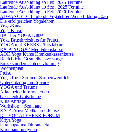
Laufende Ausbildung ab Feb. 2025 Termine
Laufende Ausbildung ab Sept. 2025 Termine
Laufende Ausbildung ab Feb. 2026 Termine
ADVANCED - Laufende Yogalehrer-Weiterbildung 2026
Die erfolgreichen Yogalehrer
Yoga-Kurse
Yoga Kurse
HATHA YOGA Kurse
Yoga Brustkrebskurs für Frauen
YOGA und KREBS - Spezialkurs
RAJA-YOGA / Meditationskurse
AOK Yoga-Kurse Krankenkassenkurse
Betriebliche Gesundheitsvorsorge
Einzelstunden - Intensivtraining
Wochenplan
Preise
Yoga-Tag - Sommer-Sonnenwendfeier
Unterstützung und Spende
YOGA und Trauma
Allgemeine Informationen
Geschenk-Gutscheine
Kurs-Anfrage
Workshop + Seminare
RAJA-Yoga Meditations-Kurse
Das YOGALEHRER-FORUM
Kriya Yoga
Paramapadma Dhirananda
Kripanandamoyima