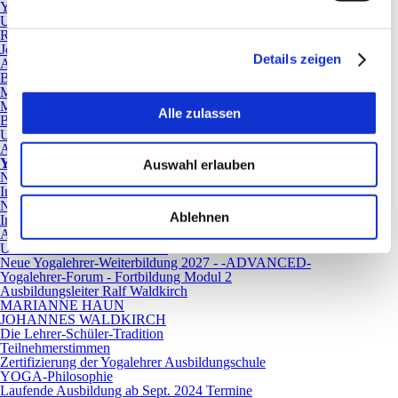
YOGA-Philosophie
Unsere Yogalehrer
Ralf Waldkirch
Johannes Waldkirch
Details zeigen
Antje Guthier
Birgit Horst
Marion Flad
Marianne Haun
Alle zulassen
Barbara Waldkirch
Unsere Yoga-Räume
Anfahrt
Yoga-Ausbildung
Auswahl erlauben
Neue Yogalehrer-Ausbildung ab September 2026 - Termine
Infoabende zur 2-jährigen Yogaausbildung in Mannheim
Neue Yoga-Lehrende Ausbildung ab Februar 2027 - Termine
Ablehnen
Infoabende zur 2-jährigen Yoga-Ausbildung in Mannheim
Ausbildungskonzept
Unterrichtsinhalte und Kosten
Neue Yogalehrer-Weiterbildung 2027 - -ADVANCED-
Yogalehrer-Forum - Fortbildung Modul 2
Ausbildungsleiter Ralf Waldkirch
MARIANNE HAUN
JOHANNES WALDKIRCH
Die Lehrer-Schüler-Tradition
Teilnehmerstimmen
Zertifizierung der Yogalehrer Ausbildungschule
YOGA-Philosophie
Laufende Ausbildung ab Sept. 2024 Termine