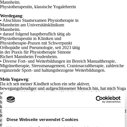
Mannheim.
Physiotherapeutin, klassische Yogalehrerin
Werdegang
:
•
Abschluss Staatsexamen Physiotherapie in
Mannheim am Universitätsklinikum
Mannheim.
•
darauf folgend hauptberuflich tätig als
Physiotherapeutin in Kliniken und
Physiotherapie-Praxen mit Schwerpunkt
Orthopädie und Pneumologie, seit 2023 tätig
in der Praxis für Physiotherapie Simone
Richert Mannheim Feudenheim.
•
Diverse Fort- und Weiterbildungen im Bereich Manualtherapie,
Migränetherapie, Stressmanagement, Craniosacraltherapie, zahlreiche
ergänzende Sport- und haltungsbezogene Weiterbildungen.
Mein Yogaweg
:
Da ich seit meiner Kindheit schon ein sehr aktiver,
bewegungsfreudiger und aufgeschlossener Mensch bin, hat mich Yoga
schon seit vielen Jahren fasziniert.Nachdem ich viele Jahre voltigiert
habe, Ski gefahren und geritten bin, Ballett und Tanzen praktiziert
habe und auch im Fitnessstudio aktiv war, fehlte mir neben der
körperlichen Komponente noch ein mentaler Ausgleich.Am eigenen
Leib durfte ich die wohltuende Wirkung des Hatha Yoga auf Geist und
Körper erfahren, da ich aufgrund jahrzehntelanger Migräneanfälle
Diese Webseite verwendet Cookies
endlich Linderung verspürte, nachdem ich vor etlichen Jahren an
einem Yoga-Kurs bei Ralf Waldkirch, damals noch im Pfeifferswörth,