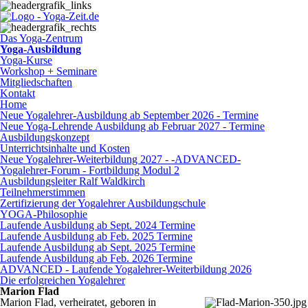
Das Yoga-Zentrum
Yoga-Ausbildung
Yoga-Kurse
Workshop + Seminare
Mitgliedschaften
Kontakt
Home
Neue Yogalehrer-Ausbildung ab September 2026 - Termine
Neue Yoga-Lehrende Ausbildung ab Februar 2027 - Termine
Ausbildungskonzept
Unterrichtsinhalte und Kosten
Neue Yogalehrer-Weiterbildung 2027 - -ADVANCED-
Yogalehrer-Forum - Fortbildung Modul 2
Ausbildungsleiter Ralf Waldkirch
Teilnehmerstimmen
Zertifizierung der Yogalehrer Ausbildungschule
YOGA-Philosophie
Laufende Ausbildung ab Sept. 2024 Termine
Laufende Ausbildung ab Feb. 2025 Termine
Laufende Ausbildung ab Sept. 2025 Termine
Laufende Ausbildung ab Feb. 2026 Termine
ADVANCED - Laufende Yogalehrer-Weiterbildung 2026
Die erfolgreichen Yogalehrer
Marion Flad
Marion Flad, verheiratet, geboren in