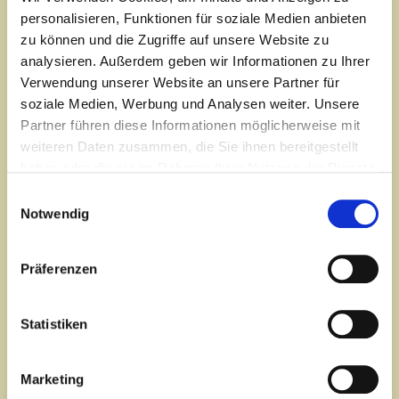
personalisieren, Funktionen für soziale Medien anbieten
NACHNAME*
zu können und die Zugriffe auf unsere Website zu
analysieren. Außerdem geben wir Informationen zu Ihrer
Verwendung unserer Website an unsere Partner für
FIRMA
soziale Medien, Werbung und Analysen weiter. Unsere
Partner führen diese Informationen möglicherweise mit
weiteren Daten zusammen, die Sie ihnen bereitgestellt
STRASSE
haben oder die sie im Rahmen Ihrer Nutzung der Dienste
gesammelt haben.
Einwilligungsauswahl
Notwendig
PLZ*
Präferenzen
STADT*
Statistiken
TELEFON
Marketing