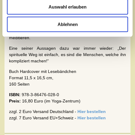
eingrenzend, da alle Aussagen oft auch mehrere
Auswahl erlauben
Themengebiete ansprechen. Die interessierte Leserin und
der interessierte Leser kann dieses Buch also auch als
Ablehnen
täglichen Leitfaden nutzen und jeden Tag eine seiner
Aussagen lesen, entsprechend darüber nachdenken und
meditieren.
Eine seiner Aussagen dazu war immer wieder: „Der
spirituelle Weg ist einfach, es sind die Menschen, welche ihn
kompliziert machen!“
Buch Hardcover mit Lesebändchen
Format 11,5 x 16,5 cm,
160 Seiten
ISBN:
978-3-86476-028-0
Preis:
16,80 Euro (im Yoga-Zentrum)
zzgl. 2 Euro Versand Deutschland -
Hier bestellen
zzgl. 7 Euro Versand EU+Schweiz -
Hier bestellen