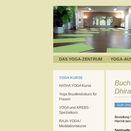
DAS YOGA-ZENTRUM
YOGA-AU
YOGA KURSE
Buch
HATHA YOGA Kurse
Dhira
Yoga Brustkrebskurs für
Frauen
YOGA und KREBS -
Spezialkurs
Bestellung
RAJA-YOGA /
Hiermit bes
Meditationskurse
Spirituel