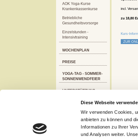
AOK Yoga-Kurse
Krankenkassenkurse
incl. Versa
Betriebliche
zu 18,80 E
Gesundheitsvorsorge
Einzelstunden -
Kurs-Infor
Intensivtraining
WOCHENPLAN
PREISE
YOGA-TAG - SOMMER-
SONNENWENDFEIER
UNTERSTÜTZUNG
UND SPENDE
Diese Webseite verwende
YOGA UND TRAUMA
Wir verwenden Cookies, um
anbieten zu können und di
ALLGEMEINE
INFORMATIONEN
Informationen zu Ihrer Ve
und Analysen weiter. Unse
GESCHENK-