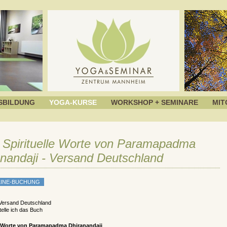
SBILDUNG
YOGA-KURSE
WORKSHOP + SEMINARE
MIT
 Spirituelle Worte von Paramapadma
nandaji - Versand Deutschland
 Versand Deutschland
telle ich das Buch
le Worte von Paramapadma Dhiranandaji