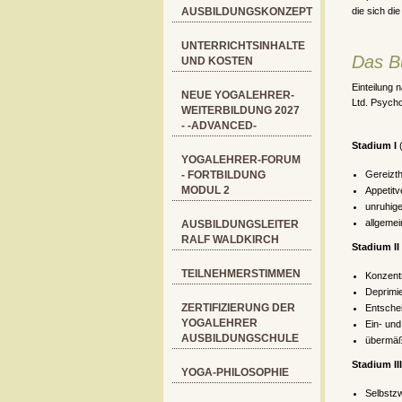
AUSBILDUNGSKONZEPT
die sich di
UNTERRICHTSINHALTE
Das B
UND KOSTEN
Einteilung 
NEUE YOGALEHRER-
Ltd. Psych
WEITERBILDUNG 2027
- -ADVANCED-
Stadium I
(
YOGALEHRER-FORUM
- FORTBILDUNG
Gereizt
MODUL 2
Appetitv
unruhige
allgemei
AUSBILDUNGSLEITER
RALF WALDKIRCH
Stadium II
TEILNEHMERSTIMMEN
Konzent
Deprimie
ZERTIFIZIERUNG DER
Entsche
YOGALEHRER
Ein- un
AUSBILDUNGSCHULE
übermäßi
Stadium III
YOGA-PHILOSOPHIE
Selbstzw