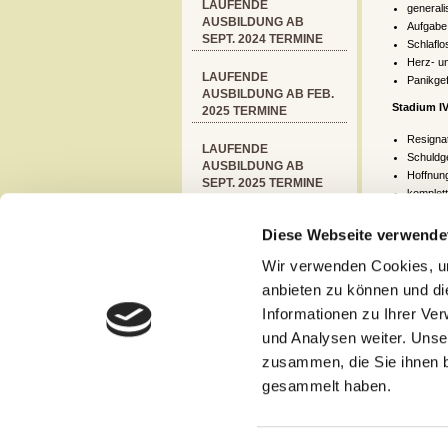
LAUFENDE
generali
AUSBILDUNG AB
Aufgabe 
SEPT. 2024 TERMINE
Schlaflos
Herz- un
LAUFENDE
Panikge
AUSBILDUNG AB FEB.
Stadium I
2025 TERMINE
Resignat
LAUFENDE
Schuldge
AUSBILDUNG AB
Hoffnung
SEPT. 2025 TERMINE
komplet
LAUFENDE
Diese Webseite verwende
AUSBILDUNG AB FEB.
Unterb
2026 TERMINE
Wir verwenden Cookies, um
Stress
anbieten zu können und di
ADVANCED -
LAUFENDE
Informationen zu Ihrer Ve
YOGALEHRER-
und Analysen weiter. Unse
WEITERBILDUNG 2026
zusammen, die Sie ihnen b
DIE ERFOLGREICHEN
gesammelt haben.
YOGALEHRER