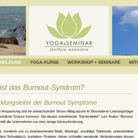
SBILDUNG
YOGA-KURSE
WORKSHOP + SEMINARE
MIT
ist das Burnout-Syndrom?
cklungsleiter der Burnout Symptome
 Anspannung und ein anwachsender Stress-Alltag lassen im Besonderen Leistungsträger
rsönliche Grenze kommen. Die daraus entstehende "Karriereleiter" zum finalen "Burnout-
ellt alle Unternehmen vor eine riesige Herausforderung.
k, hunderte von zu beantwortenden Mails, Meetings, unzählige Telefonate, unbearbeitete
 dem Schreibtisch, komplexe Projekte, immer schneller werdende Veränderungen lassen