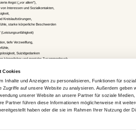
sierte Angst („vor allem"),
von Interessen und Sozialkontakten,
igkeit,
d Kreislaufstörungen,
fühle, starke körperliche Beschwerden
V
(Leistungsunfähigkeit)
ion, tiefe Verzweiflung,
fühle,
slosigkeit, Suizidgedanken
ter körperlicher und mentaler Zusammenbruch
t Cookies
rechen Sie jetzt die gravierenden Folgen der
 Inhalte und Anzeigen zu personalisieren, Funktionen für sozia
belastung dank "
Antistress-Yoga
".
e Zugriffe auf unsere Website zu analysieren. Außerdem geben w
rwendung unserer Website an unsere Partner für soziale Medien
re Partner führen diese Informationen möglicherweise mit weite
ereitgestellt haben oder die sie im Rahmen Ihrer Nutzung der D