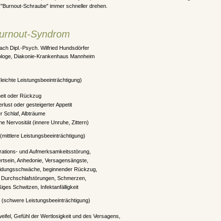
e "Burnout-Schraube" immer schneller drehen.
urnout-Syndrom
nach Dipl.-Psych. Wilfried Hundsdörfer
ologe, Diakonie-Krankenhaus Mannheim
leichte Leistungsbeeinträchtigung)
heit oder Rückzug
erlust oder gesteigerter Appetit
r Schlaf, Albträume
ne Nervosität (innere Unruhe, Zittern)
(mittlere Leistungsbeeinträchtigung)
rations- und Aufmerksamkeitsstörung,
rtsein, Anhedonie, Versagensängste,
idungsschwäche, beginnender Rückzug,
d Durchschlafstörungen, Schmerzen,
ges Schwitzen, Infektanfälligkeit
(schwere Leistungsbeeinträchtigung)
eifel, Gefühl der Wertlosigkeit und des Versagens,