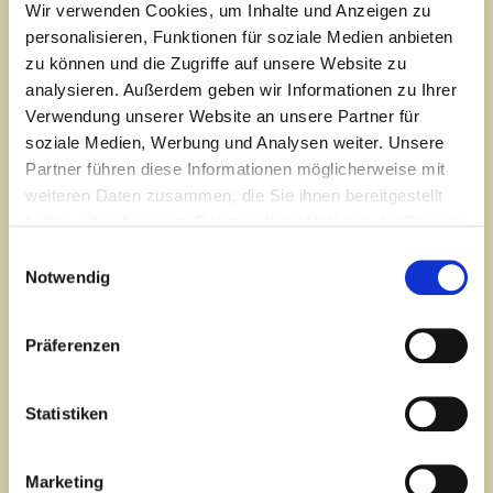
Wir verwenden Cookies, um Inhalte und Anzeigen zu
2027.
personalisieren, Funktionen für soziale Medien anbieten
zu können und die Zugriffe auf unsere Website zu
Einladung
zu einem kostenlosen und unverbindlichen
Infoabend
am
analysieren. Außerdem geben wir Informationen zu Ihrer
Verwendung unserer Website an unsere Partner für
Freitag, den 27. November 2026
soziale Medien, Werbung und Analysen weiter. Unsere
Freitag, den 22. Januar 2027
Partner führen diese Informationen möglicherweise mit
– auch ONLINE-Teilnahme möglich - Der Link wird
weiteren Daten zusammen, die Sie ihnen bereitgestellt
zugeschickt -
haben oder die sie im Rahmen Ihrer Nutzung der Dienste
gesammelt haben.
jeweils um
19:00 Uhr
im YOGA & SEMINAR-Zentrum
Einwilligungsauswahl
Mannheim,
Notwendig
Hauptstr. 90a, 68259 Mannheim-Feudenheim.
Die besonderen Inhalte unserer umfangreichen
Präferenzen
Yogaausbildung werden vorgestellt und alle Fragen
ausführlich beantwortet.
Statistiken
Die Ausbildung wird in der Tradition von Yogi Paramapadma
Dhiranandaji in der klassischen ganzheitlichen Ausrichtung
unterrichtet. Sie richtet sich an alle Yoga-Interessierte, die ihr
Marketing
Wissen und ihre individuelle Praxis vertiefen und verfeinern