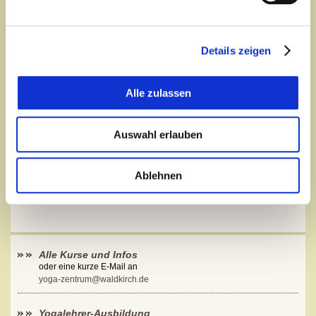
möchten.
Details zeigen
Anmeldungen
für den Infoabend bitte per Email an:
yoga-zentrum@waldkirch.de
oder per Telefon unter
0621-1291510
Alle zulassen
oder hier über unser Kontaktformular:
Auswahl erlauben
und Sie erhalten zusätzlich unsere
ausführlichen
Yogalehrer-Ausbildungsunterlagen
Ablehnen
Alle Kurse und Infos
oder eine kurze E-Mail an
yoga-zentrum@waldkirch.de
Yogalehrer-Ausbildung