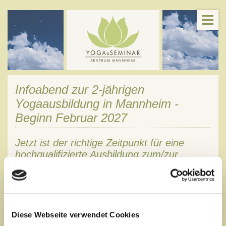
Infoabend zur 2-jährigen
Yogaausbildung in Mannheim -
Beginn Februar 2027
Jetzt ist der richtige Zeitpunkt für eine
hochqualifizierte Ausbildung zum/zur
klassischen Yogalehrer:in!
Im kommenden Jahr bieten wir wieder eine 2-jährige
Yogalehrer-Ausbildung an 8 Wochenenden pro Jahr (1x pro
Monat) an.
Sie findet im
Yogalehrer-Ausbildungszentrum
in
Diese Webseite verwendet Cookies
Mannheim statt und dauert vom Februar 2026 bis Dezember