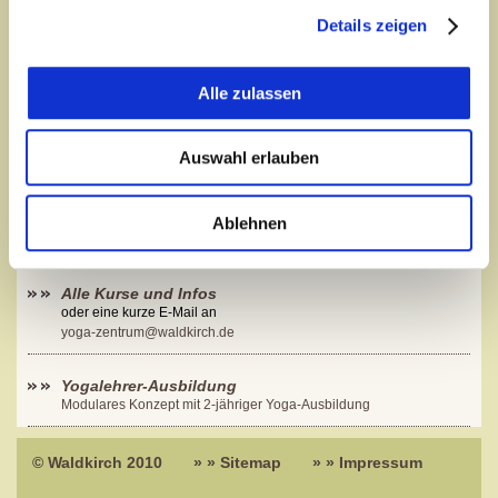
Lektion verlassen
Details zeigen
Durch sanfte Haltungen, Atmung und meditative Techniken
führe ich meine Schüler auf achtsame Weise an die Hatha-
Alle zulassen
Yoga-Praxis heran. Dabei verstehe ich Yoga als etwas, das
über körperliche Ertüchtigung weit hinausgeht - obwohl es
Großartiges für die körperliche Gesundheit leistet. Für mich
Auswahl erlauben
bedeutet Yoga, Menschen dabei zu helfen, ihre innere,
wahre Stärke – zu entdecken.
Ablehnen
Alle Kurse und Infos
oder eine kurze E-Mail an
yoga-zentrum@waldkirch.de
Yogalehrer-Ausbildung
Modulares Konzept mit 2-jähriger Yoga-Ausbildung
© Waldkirch 2010
» » Sitemap
» » Impressum