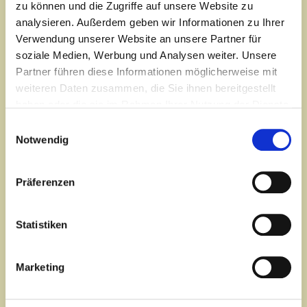
zu können und die Zugriffe auf unsere Website zu
analysieren. Außerdem geben wir Informationen zu Ihrer
Verwendung unserer Website an unsere Partner für
soziale Medien, Werbung und Analysen weiter. Unsere
Partner führen diese Informationen möglicherweise mit
weiteren Daten zusammen, die Sie ihnen bereitgestellt
haben oder die sie im Rahmen Ihrer Nutzung der Dienste
gesammelt haben.
Einwilligungsauswahl
Notwendig
Präferenzen
Birgit Horst, seit vielen Jahren yogabegeistert, habe ich eine
Statistiken
zweijährige Ausbildung als Yogalehrerin und eine einjährige
Weiterbildung mit insgesamt 750 UE bei Yogacarya Ralf
Waldkirch im Yoga-Lehrer-Ausbildungszentrum
Marketing
abgeschlossen. Es erfüllt mich mit tiefer Freude Yoga
unterrichten zu dürfen. Und es ist mir sehr wichtig, dass alle
Teilnehmer*innen entspannt und mit einem Lächeln die