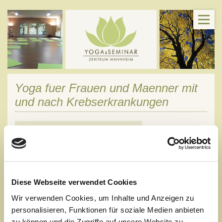
Yoga fuer Frauen und Maenner mit
und nach Krebserkrankungen
Diese Webseite verwendet Cookies
Dienstags 18:30 - 19:30 Uhr
Wir verwenden Cookies, um Inhalte und Anzeigen zu
Fester Kurs mit 10 Einheiten á 60 min
.
personalisieren, Funktionen für soziale Medien anbieten
zu können und die Zugriffe auf unsere Website zu