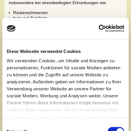
insbesondere bei stressbedingten Erkrankungen wie:
Rückenschmerzen
burn-out-Syndrom
Chronische Schlafstörungen
Depressionen
Kreislaufprobleme und hoher Blutdruck
Yoga steigert die Gesundheit, hilft und beugt vor bei Stress,
bei Rückenproblemen und burn-out. Yoga fördert die
Diese Webseite verwendet Cookies
Leistungsfähigkeit, die Kreativität und führt zur Zufriedenheit.
Wir verwenden Cookies, um Inhalte und Anzeigen zu
Insbesondere:
personalisieren, Funktionen für soziale Medien anbieten
zu können und die Zugriffe auf unsere Website zu
Verbesserung der körperlichen und geistigen Gesundheit
(Reduzierung von Fehlzeiten durch Krankheit)
analysieren. Außerdem geben wir Informationen zu Ihrer
Höhere Belastbarkeit und Leistungsfähigkeit
Verwendung unserer Website an unsere Partner für
Entfaltung der Kreativität und Intuition
soziale Medien, Werbung und Analysen weiter. Unsere
Besseres Wohlbefinden, innere Ruhe
Gesteigerte Lebensfreude und Zufriedenheit mit der
Partner führen diese Informationen möglicherweise mit
persönlichen Situation
weiteren Daten zusammen, die Sie ihnen bereitgestellt
Stärkung des Teamgeistes durch gemeinsame
haben oder die sie im Rahmen Ihrer Nutzung der Dienste
Yogastunden
gesammelt haben.
Zur Verbesserungen der Gesundheit der Mitarbeiter werden
Einwilligungsauswahl