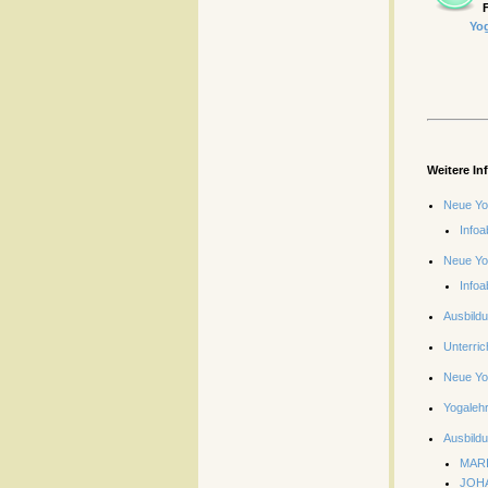
Yo
Weitere In
Neue Yo
Infoa
Neue Yo
Infoa
Ausbild
Unterric
Neue Yo
Yogalehr
Ausbildu
MAR
JOH