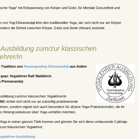
ische Yoga" mit Entspannung von Körper und Geist, für Mentale Gesundheit und
on von Yogi Dhiranandaji lehrt den traditionellen Yoga, der sich nicht nur am Körper
 sondern die Einheit zwischen Körper, Geist und Seele (Atman) anstrebt.
Ausbildung zum/zur klassischen
ehrer/in
 Tradition von
Paramapadma Dhiranandaji
aus Indien
: gepr. Yogalehrer Ralf Waldkirch
a Premananda)
usbildung zum/zur klassischen Yogalehrer/in
650
) richtet sich nicht nur an zukünftig praktizierende
innen, sondern eignet sich auch besonders für all jene Yoga-Praktizierenden, die ihr
es Hintergrundwissen über Yoga vertiefen möchten.
Yoga in seiner ganzen Tiefe kennen und gönnen Sie sich diese umfassende 2-jährige
 zum klassischen Yogalehrer.
Yogalehrer-Ausbildung