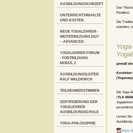
AUSBILDUNGSKONZEPT
Das "Klass
Resilienz.
UNTERRICHTSINHALTE
UND KOSTEN
Die Traditi
orientiert,
NEUE YOGALEHRER-
WEITERBILDUNG 2027
- -ADVANCED-
Yoga-
Yogal
YOGALEHRER-FORUM
- FORTBILDUNG
MODUL 2
gemäß der
Kursleiter
AUSBILDUNGSLEITER
(Yogacary
RALF WALDKIRCH
TEILNEHMERSTIMMEN
Die Yoga-A
(
YLA 450/
ZERTIFIZIERUNG DER
Yogalehrer/
YOGALEHRER
persönlich
AUSBILDUNGSCHULE
Lernen Sie 
Ausbildung
YOGA-PHILOSOPHIE
Flyer 