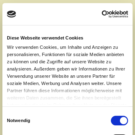
Diese Webseite verwendet Cookies
Wir verwenden Cookies, um Inhalte und Anzeigen zu
YOGA Einzelstunden -
personalisieren, Funktionen für soziale Medien anbieten
Intensivtraining
zu können und die Zugriffe auf unsere Website zu
analysieren. Außerdem geben wir Informationen zu Ihrer
Verwendung unserer Website an unsere Partner für
Yoga Einzelstunden - Intensivtraining mit Ihrem eigenen
Yogalehrer
soziale Medien, Werbung und Analysen weiter. Unsere
Eine persönliche Yoga-Stunde für Sie allein.
Partner führen diese Informationen möglicherweise mit
... weiterlesen
weiteren Daten zusammen, die Sie ihnen bereitgestellt
haben oder die sie im Rahmen Ihrer Nutzung der Dienste
Einzeltraining - Stressabbau für Manager und
gesammelt haben.
Führungskräfte
Einwilligungsauswahl
Business-YOGA, Entspannung, Stressabbau, Fit for Business
Notwendig
... weiterlesen