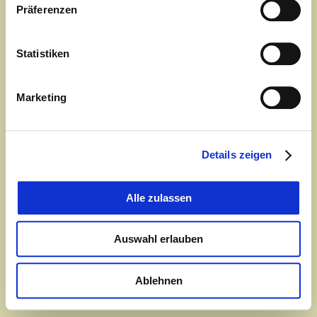
Yoga Privatstunden - Personal Training zu Hause
Präferenzen
Individuelle Yoga Stunden - Privat bei Ihnen zu Hause
... weiterlesen
Statistiken
Marketing
Alle Kurse und Infos
oder eine kurze E-Mail an
yoga-zentrum@waldkirch.de
Details zeigen
Yogalehrer-Ausbildung
Modulares Konzept mit 2-jähriger Yoga-Ausbildung
Alle zulassen
© Waldkirch 2010
» » Sitemap
» » Impressum
Auswahl erlauben
» » Waldkirch Produktion
» » Waldkirch Verlag
Ablehnen