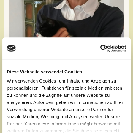
Diese Webseite verwendet Cookies
Wir verwenden Cookies, um Inhalte und Anzeigen zu
personalisieren, Funktionen für soziale Medien anbieten
Marion Flad, verheiratet, geboren in Mannheim.
zu können und die Zugriffe auf unsere Website zu
Physiotherapeutin, klassische Yogalehrerin
analysieren. Außerdem geben wir Informationen zu Ihrer
Verwendung unserer Website an unsere Partner für
Werdegang
:
soziale Medien, Werbung und Analysen weiter. Unsere
•
Abschluss Staatsexamen Physiotherapie in Mannheim am
Partner führen diese Informationen möglicherweise mit
Universitätsklinikum Mannheim.
weiteren Daten zusammen, die Sie ihnen bereitgestellt