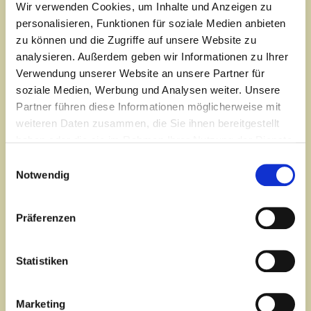
Wir verwenden Cookies, um Inhalte und Anzeigen zu
2027.
personalisieren, Funktionen für soziale Medien anbieten
zu können und die Zugriffe auf unsere Website zu
Einladung
zu einem kostenlosen und unverbindlichen
Infoabend
am
analysieren. Außerdem geben wir Informationen zu Ihrer
Verwendung unserer Website an unsere Partner für
Freitag, den 27. November 2026
soziale Medien, Werbung und Analysen weiter. Unsere
Freitag, den 22. Januar 2027
Partner führen diese Informationen möglicherweise mit
– auch ONLINE-Teilnahme möglich - Der Link wird
weiteren Daten zusammen, die Sie ihnen bereitgestellt
zugeschickt -
haben oder die sie im Rahmen Ihrer Nutzung der Dienste
gesammelt haben.
jeweils um
19:00 Uhr
im YOGA & SEMINAR-Zentrum
Einwilligungsauswahl
Mannheim,
Notwendig
Hauptstr. 90a, 68259 Mannheim-Feudenheim.
Die besonderen Inhalte unserer umfangreichen
Präferenzen
Yogaausbildung werden vorgestellt und alle Fragen
ausführlich beantwortet.
Statistiken
Die Ausbildung wird in der Tradition von Yogi Paramapadma
Dhiranandaji in der klassischen ganzheitlichen Ausrichtung
unterrichtet. Sie richtet sich an alle Yoga-Interessierte, die ihr
Marketing
Wissen und ihre individuelle Praxis vertiefen und verfeinern