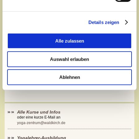
möchten.
Details zeigen
Anmeldungen
für den Infoabend bitte per Email an:
yoga-zentrum@waldkirch.de
oder per Telefon unter
0621-1291510
Alle zulassen
oder hier über unser Kontaktformular:
Auswahl erlauben
und Sie erhalten zusätzlich unsere
ausführlichen
Yogalehrer-Ausbildungsunterlagen
Ablehnen
Alle Kurse und Infos
oder eine kurze E-Mail an
yoga-zentrum@waldkirch.de
Yogalehrer-Ausbildung