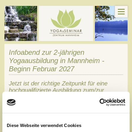
Infoabend zur 2-jährigen
Yogaausbildung in Mannheim -
Beginn Februar 2027
Jetzt ist der richtige Zeitpunkt für eine
hochqualifizierte Ausbildung zum/zur
klassischen Yogalehrer:in!
Im kommenden Jahr bieten wir wieder eine 2-jährige
Yogalehrer-Ausbildung an 8 Wochenenden pro Jahr (1x pro
Monat) an.
Sie findet im
Yogalehrer-Ausbildungszentrum
in
Diese Webseite verwendet Cookies
Mannheim statt und dauert vom Februar 2026 bis Dezember