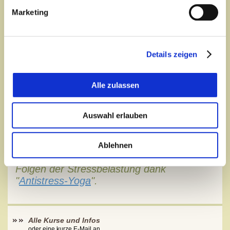
Selbstzweifel, Gefühl der Wertlosigkeit und des
Marketing
Versagens,
generalisierte Angst („vor allem"),
Aufgabe von Interessen und Sozialkontakten,
Schlaflosigkeit,
Details zeigen
Herz- und Kreislaufstörungen,
Panikgefühle, starke körperliche Beschwerden
Stadium IV
(Leistungsunfähigkeit)
Alle zulassen
Resignation, tiefe Verzweiflung,
Schuldgefühle,
Hoffnungslosigkeit, Suizidgedanken
Auswahl erlauben
kompletter körperlicher und mentaler Zusammenbruch
Ablehnen
Unterbrechen Sie jetzt die gravierenden
Folgen der Stressbelastung dank
"
Antistress-Yoga
".
Alle Kurse und Infos
oder eine kurze E-Mail an