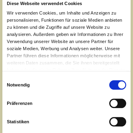
Diese Webseite verwendet Cookies
Schraube" immer schneller drehen.
Wir verwenden Cookies, um Inhalte und Anzeigen zu
personalisieren, Funktionen für soziale Medien anbieten
Das Burnout-Syndrom
zu können und die Zugriffe auf unsere Website zu
Einteilung nach Dipl.-Psych. Wilfried Hundsdörfer
analysieren. Außerdem geben wir Informationen zu Ihrer
Ltd. Psychologe, Diakonie-Krankenhaus Mannheim
Verwendung unserer Website an unsere Partner für
soziale Medien, Werbung und Analysen weiter. Unsere
Stadium I
(leichte Leistungsbeeinträchtigung)
Partner führen diese Informationen möglicherweise mit
weiteren Daten zusammen, die Sie ihnen bereitgestellt
Gereiztheit oder Rückzug
Appetitverlust oder gesteigerter Appetit
haben oder die sie im Rahmen Ihrer Nutzung der Dienste
unruhiger Schlaf, Albträume
gesammelt haben.
Einwilligungsauswahl
allgemeine Nervosität (innere Unruhe, Zittern)
Notwendig
Stadium II
(mittlere Leistungsbeeinträchtigung)
Konzentrations- und Aufmerksamkeitsstörung,
Deprimiertsein, Anhedonie, Versagensängste,
Präferenzen
Entscheidungsschwäche, beginnender Rückzug,
Ein- und Durchschlafstörungen, Schmerzen,
übermäßiges Schwitzen, Infektanfälligkeit
Statistiken
Stadium III
(schwere Leistungsbeeinträchtigung)