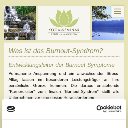
Was ist das Burnout-Syndrom?
Entwicklungsleiter der Burnout Symptome
Permanente Anspannung und ein anwachsender Stress-
Alltag lassen im Besonderen Leistungsträger an Ihre
persönliche Grenze kommen. Die daraus entstehende
"Karriereleiter" zum finalen "Burnout-Syndrom" stellt alle
Unternehmen vor eine riesige Herausforderung.
Termindruck, hunderte von zu beantwortenden Mails,
Meetings, unzählige Telefonate, unbearbeitete Stapel auf
dem Schreibtisch, komplexe Projekte, immer schneller
werdende Veränderungen lassen die sich die "Burnout-