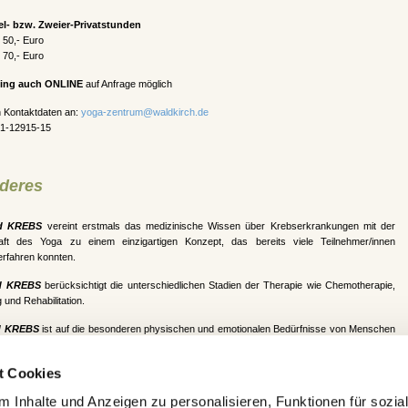
l- bzw. Zweier-Privatstunden
 50,- Euro
 70,- Euro
ining auch ONLINE
auf Anfrage möglich
n Kontaktdaten an:
yoga-zentrum@waldkirch.de
21-12915-15
deres
d KREBS
vereint erstmals das medizinische Wissen über Krebserkrankungen mit der
ft des Yoga zu einem einzigartigen Konzept, das bereits viele Teilnehmer/innen
erfahren konnten.
d KREBS
berücksichtigt die unterschiedlichen Stadien der Therapie wie Chemotherapie,
 und Rehabilitation.
d KREBS
ist auf die besonderen physischen und emotionalen Bedürfnisse von Menschen
h Krebs zugeschnitten.
t Cookies
nd KREBS
berücksichtigt typische Nebenwirkungen der Therapie wie Fatique,
se, Lymphödeme usw.
 Inhalte und Anzeigen zu personalisieren, Funktionen für sozia