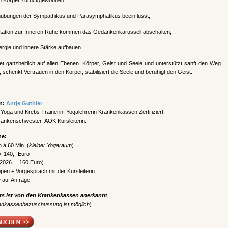
n Körper zurückgewonnen.
übungen der Sympathikus und Parasymphatikus beeinflusst,
tation zur Inneren Ruhe kommen das Gedankenkarussell abschalten,
ergie und innere Stärke aufbauen.
et ganzheitlich auf allen Ebenen. Körper, Geist und Seele und unterstützt sanft den Weg
, schenkt Vertrauen in den Körper, stabilisiert die Seele und beruhigt den Geist.
in:
Antje Guthier
te Yoga und Krebs Trainerin, Yogalehrerin Krankenkassen Zertifiziert,
rankenschwester, AOK Kursleiterin.
ne:
n à 60 Min. (
kleiner Yogaraum
)
= 140,- Euro
.2026 = 160 Euro)
pen + Vorgespräch mit der Kursleiterin
 auf Anfrage
rs ist von den Krankenkassen anerkannt
,
enkassenbezuschussung ist möglich
)