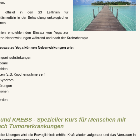
en.
1 offiziell in den S3 Leitlinien für
ärmedizin in der Behandlung onkologischer
nnen.
linien empfehlen den Einsatz von Yoga zur
von Nebenwirkungen während und nach der Krebstherapie.
epasstes Yoga können Nebenwirkungen wie:
ngseinschränkungen
deme
thien
en (z.B. Knochenschmerzen)
-Syndrom
törungen
ionen
erden.
und KREBS - Spezieller Kurs für Menschen mit
ach Tumorerkrankungen
lte Übungen wird die Beweglichkeit erhöht, Kraft wieder aufgebaut und das Vertrauen in