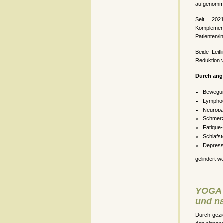
aufgenomm
Seit 202
Komplement
Patienten/i
Beide Leit
Reduktion 
Durch ang
Bewegu
Lymphö
Neuropa
Schmerz
Fatique
Schlafs
Depress
gelindert w
YOGA 
und n
Durch gezie