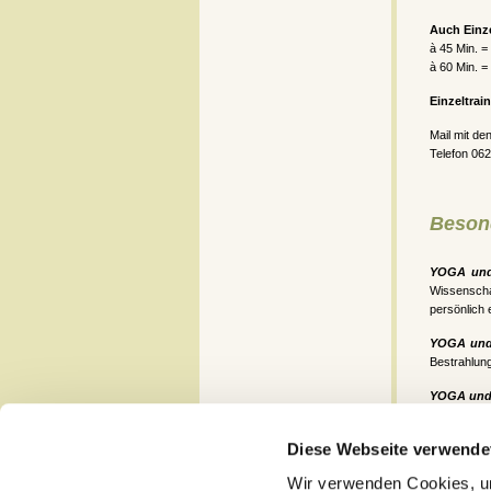
Auch Einze
à 45 Min. =
à 60 Min. =
Einzeltra
Mail mit de
Telefon 06
Beson
YOGA un
Wissenscha
persönlich 
YOGA un
Bestrahlung
YOGA un
mit und nac
Diese Webseite verwende
YOGA u
Osteoporo
Wir verwenden Cookies, um