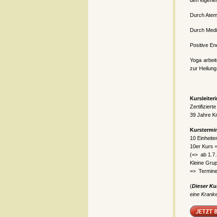
den eigene
Durch Atem
Durch Medi
Positive En
Yoga arbeit
zur Heilung
Kursleiter
Zertifizier
39 Jahre K
Kurstermi
10 Einheite
10er Kurs 
(=> ab 1.7
Kleine Grup
=> Termine
(
Dieser Ku
eine Krank