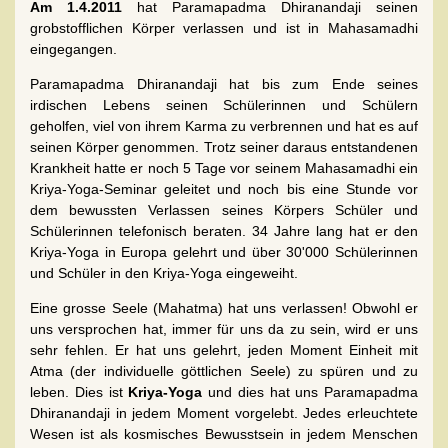
A
m 1.4.2011
hat Paramapadma Dhiranandaji seinen
grobstofflichen Körper verlassen und ist in Mahasamadhi
eingegangen.
Paramapadma Dhiranandaji hat bis zum Ende seines
irdischen Lebens seinen Schülerinnen und Schülern
geholfen, viel von ihrem Karma zu verbrennen und hat es auf
seinen Körper genommen. Trotz seiner daraus entstandenen
Krankheit hatte er noch 5 Tage vor seinem Mahasamadhi ein
Kriya-Yoga-Seminar geleitet und noch bis eine Stunde vor
dem bewussten Verlassen seines Körpers Schüler und
Schülerinnen telefonisch beraten. 34 Jahre lang hat er den
Kriya-Yoga in Europa gelehrt und über 30'000 Schülerinnen
und Schüler in den Kriya-Yoga eingeweiht.
Eine grosse Seele (Mahatma) hat uns verlassen! Obwohl er
uns versprochen hat, immer für uns da zu sein, wird er uns
sehr fehlen. Er hat uns gelehrt, jeden Moment Einheit mit
Atma (der individuelle göttlichen Seele) zu spüren und zu
leben. Dies ist
Kriya-Yoga
und dies hat uns Paramapadma
Dhiranandaji in jedem Moment vorgelebt. Jedes erleuchtete
Wesen ist als kosmisches Bewusstsein in jedem Menschen