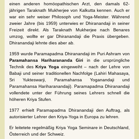
einen anderen homöopathischen Arzt, den damals 62-
jährigen Taraknath Mukherjee von Kalkutta kennen. Auch er
war ein sehr weiser Philosoph und Yoga-Meister. Während
zweier Jahre (bis 1959) unterwies er Dhiranandaji in seiner
Freizeit direkt. Als Taraknath Mukherjee nach Benares
umzog, wollte er gar Dhiranandaji die Praxis übergeben.
Dhiranandaji lehnte dies aber ab.
1959 wurde Paramapadma Dhiranandaji im Puri Ashram von
Paramahansa Hariharananda Giri
in die ursprüngliche
Technik des
Kriya Yoga
eingeweiht – nach der Lehre von
Babaji und seiner traditionellen Nachfolge (Lahiri Mahasaya,
Sri Yukteswarji, Paramahansa Yoganandaji und
Paramahansa Hariharanandaji). Paramapadma Dhiranandaji
vollendete unter der Führung seines Lehrers schnell die
höheren Kriya Stufen.
1977 erhielt Paramapadma Dhiranandaji den Auftrag, als
autorisierter Lehrer den Kriya-Yoga in Europa zu lehren.
Er leitetete regelmäßig Kriya Yoga Seminare in Deutschland,
Österreich und der Schweiz.