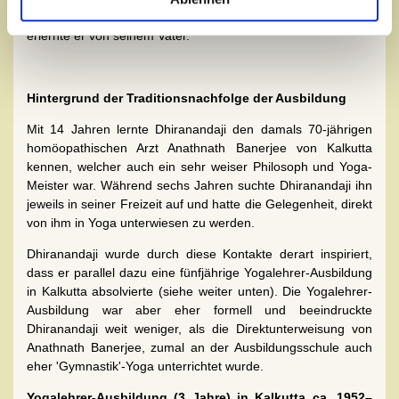
Kindheit mit Yoga in Kontakt, die ersten Yoga-Übungen
erlernte er von seinem Vater.
Hintergrund der Traditionsnachfolge der Ausbildung
Mit 14 Jahren lernte Dhiranandaji den damals 70-jährigen
homöopathischen Arzt Anathnath Banerjee von Kalkutta
kennen, welcher auch ein sehr weiser Philosoph und Yoga-
Meister war. Während sechs Jahren suchte Dhiranandaji ihn
jeweils in seiner Freizeit auf und hatte die Gelegenheit, direkt
von ihm in Yoga unterwiesen zu werden.
Dhiranandaji wurde durch diese Kontakte derart inspiriert,
dass er parallel dazu eine fünfjährige Yogalehrer-Ausbildung
in Kalkutta absolvierte (siehe weiter unten). Die Yogalehrer-
Ausbildung war aber eher formell und beeindruckte
Dhiranandaji weit weniger, als die Direktunterweisung von
Anathnath Banerjee, zumal an der Ausbildungsschule auch
eher 'Gymnastik'-Yoga unterrichtet wurde.
Yogalehrer-Ausbildung (3 Jahre) in Kalkutta ca. 1952–