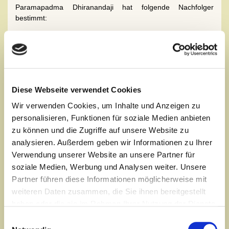
Paramapadma Dhiranandaji hat folgende Nachfolger
bestimmt:
Kriya-Yoga-Nachfolgerin:
Kripanandamoyima (Barbara Glauser-Rheingold)
ein Portrait ist auf ihrer Homepage
www.kriya.ch
zu finden
Autorisierter Ausbilder für Yogalehrer in Mannheim:
Yogacarya Premananda (Ralf Waldkirch)
Diese Webseite verwendet Cookies
Wir verwenden Cookies, um Inhalte und Anzeigen zu
personalisieren, Funktionen für soziale Medien anbieten
Die Traditionslinie des Klassischen Hatha
zu können und die Zugriffe auf unsere Website zu
Yoga
analysieren. Außerdem geben wir Informationen zu Ihrer
Paramapadma Dhiranandaji, der Gründer unserer
Verwendung unserer Website an unsere Partner für
Ausbildungslinie, lehrt Kriya Yoga und den klassischen
soziale Medien, Werbung und Analysen weiter. Unsere
Astanga Yoga. Seine Schüler folgen dem gleichen Weg. Das
Partner führen diese Informationen möglicherweise mit
heißt, Sie erlernen den authentischen klassischen Yoga, wie
weiteren Daten zusammen, die Sie ihnen bereitgestellt
er durch die Jahrhunderte in Indien praktiziert wurde. Sie
erlernen Yoga nicht einfach nur als körperliche Aktivität oder
haben oder die sie im Rahmen Ihrer Nutzung der Dienste
Entspannungstechnik, sondern als Weg zur bewussten
gesammelt haben.
Einwilligungsauswahl
Einheit von Körper, Geist und Seele, als Weg zu wahrem