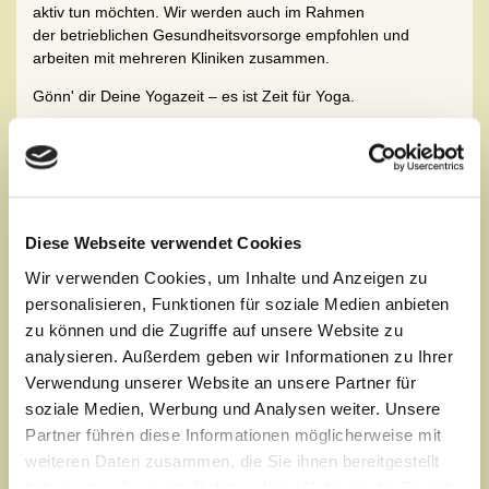
aktiv tun möchten. Wir werden auch im Rahmen
der betrieblichen Gesundheitsvorsorge empfohlen und
arbeiten mit mehreren Kliniken zusammen.
Gönn' dir Deine Yogazeit – es ist Zeit für Yoga.
Hier findest Du u
nser aktuelles Angebot an
Yoga-
Kursen
sowie den aktuellen Kursplan zum Download:
Yogazentrum_Kurse_Wochenplan.pdf
So kannst du dich anmelden:
Diese Webseite verwendet Cookies
Ansprechpartner Ralf Waldkirch
Wir verwenden Cookies, um Inhalte und Anzeigen zu
personalisieren, Funktionen für soziale Medien anbieten
=> telefonisch: 0621/12915-15
=> per Mail:
yoga-zentrum@waldkirch.de
zu können und die Zugriffe auf unsere Website zu
=>
ONLINE Buchung
analysieren. Außerdem geben wir Informationen zu Ihrer
Verwendung unserer Website an unsere Partner für
soziale Medien, Werbung und Analysen weiter. Unsere
Angebote für Unternehmen im Rahmen der
Partner führen diese Informationen möglicherweise mit
berieblichen Gesundheitsvorsorge:
weiteren Daten zusammen, die Sie ihnen bereitgestellt
www.business-yoga-online.de
haben oder die sie im Rahmen Ihrer Nutzung der Dienste